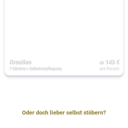
Kroatien
143
€
ab
7 Nächte
+
Selbstverpflegung
pro Person
Oder doch lieber selbst stöbern?