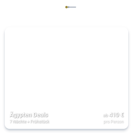
Ägypten Deals
410
€
ab
7 Nächte
+
Frühstück
pro Person