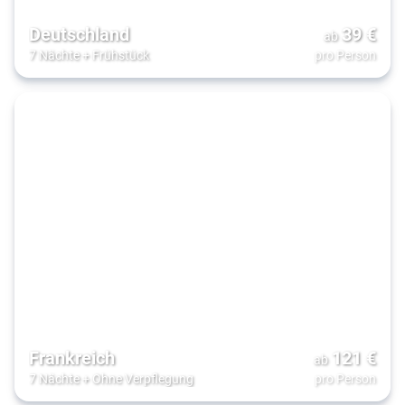
Deutschland
39
€
ab
7 Nächte
+
Frühstück
pro Person
Frankreich
121
€
ab
7 Nächte
+
Ohne Verpflegung
pro Person