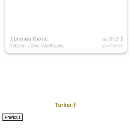
Spanien Deals
314
€
ab
7 Nächte
+
Ohne Verpflegung
pro Person
Türkei☀️
Previous
Türkei . Türkische Riviera . Kizilagac
Türkei . Türkische Riviera . Side
Türkei . Türkische Riviera . Side
Türkei . Türkisc