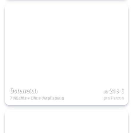
Österreich
216
€
ab
7 Nächte
+
Ohne Verpflegung
pro Person