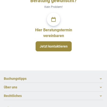
Beratung gewünscht?
Kein Problem!
Hier Beratungstermin
vereinbaren
Jetzt kontaktieren
Footer
Footer navigation
Buchungstipps
Über uns
Warum im Reisebüro buchen
Hoteltipps
Rechtliches
Kontakt
Reisewelten
Über uns
Impressum