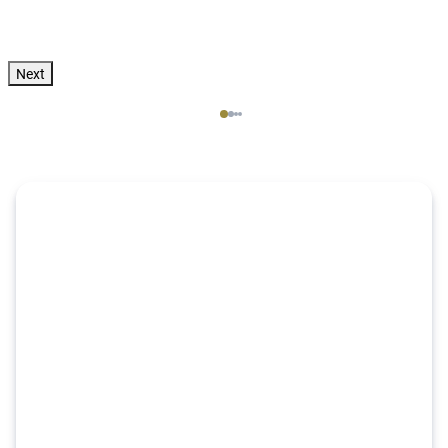
Zum Angebot
pro Person
Next