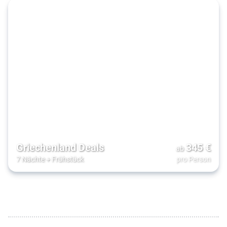
Griechenland Deals
345
€
ab
7 Nächte
+
Frühstück
pro Person