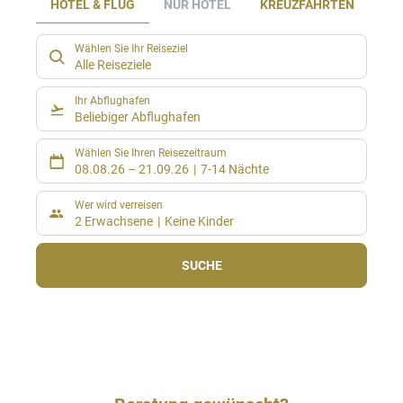
HOTEL & FLUG
NUR HOTEL
KREUZFAHRTEN
M
Wählen Sie Ihr Reiseziel
Alle Reiseziele
Ihr Abflughafen
Beliebiger Abflughafen
Wählen Sie Ihren Reisezeitraum
08.08.26
–
21.09.26
7-14 Nächte
Wer wird verreisen
2 Erwachsene
Keine Kinder
SUCHE