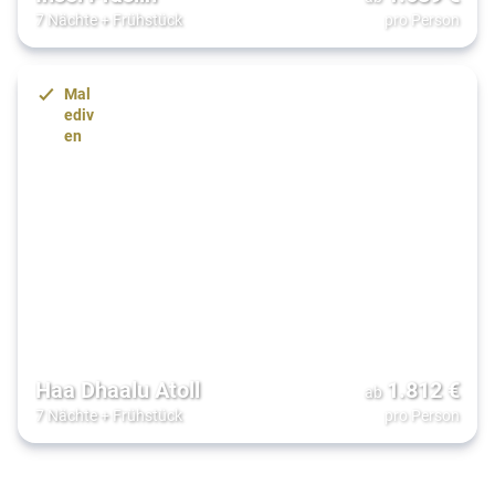
7 Nächte
+
Frühstück
pro Person
Mal
ediv
en
Haa Dhaalu Atoll
1.812
€
ab
7 Nächte
+
Frühstück
pro Person