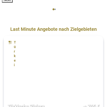
Last Minute Angebote nach Zielgebieten
T
ü
r
k
e
i
Türkische Riviera
765
€
ab