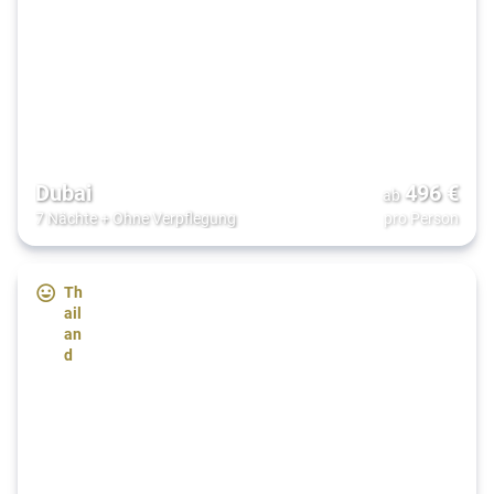
Dubai
496
€
ab
7 Nächte
+
Ohne Verpflegung
pro Person
Th
ail
an
d