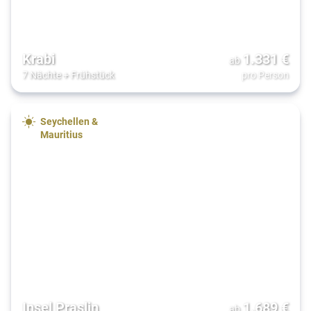
Krabi
1.331
€
ab
7 Nächte
+
Frühstück
pro Person
Seychellen &
Mauritius
Insel Praslin
1.689
€
ab