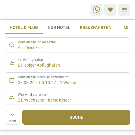
HOTEL & FLUG
NUR HOTEL
KREUZFAHRTEN
MIET
Tipps
rund um
Wählen Sie Ihr Reiseziel
die
Alle Reiseziele
Buchung
Ihr Abflughafen
Beliebiger Abflughafen
Wählen Sie Ihren Reisezeitraum
07.08.26
–
05.10.27
1 Woche
Wer wird verreisen
2 Erwachsene
Keine Kinder
SUCHE
Mehr