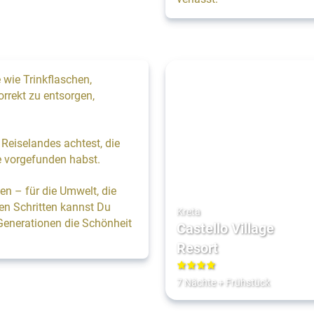
wie Trinkflaschen,
orrekt zu entsorgen,
 Reiselandes achtest, die
ie vorgefunden habst.
n – für die Umwelt, die
nen Schritten kannst Du
Kreta
Generationen die Schönheit
Castello Village
Resort
4
7 Nächte
+
Frühstück