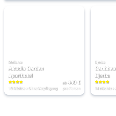
Mallorca
Djerba
Alcudia Garden
Caribbea
Aparthotel
Djerba
440
€
ab
4
4
10 Nächte
+
Ohne Verpflegung
pro Person
14 Nächte
+