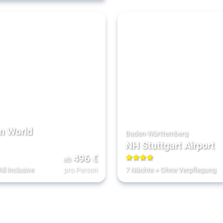
n World
Baden-Württemberg
NH Stuttgart Airport
496
€
ab
4
All Inclusive
pro Person
7 Nächte
+
Ohne Verpflegung