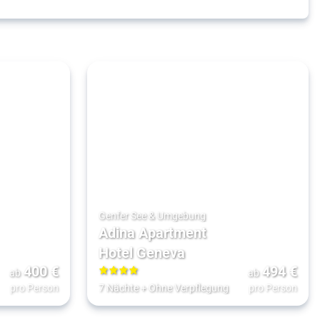
Genfer See & Umgebung
Adina Apartment
Hotel Geneva
400
€
494
€
ab
ab
4
pro Person
7 Nächte
+
Ohne Verpflegung
pro Person