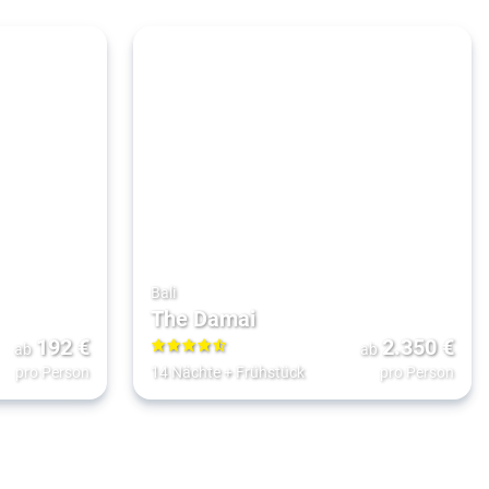
Bali
The Damai
192
€
2.350
€
ab
ab
4.5
pro Person
14 Nächte
+
Frühstück
pro Person