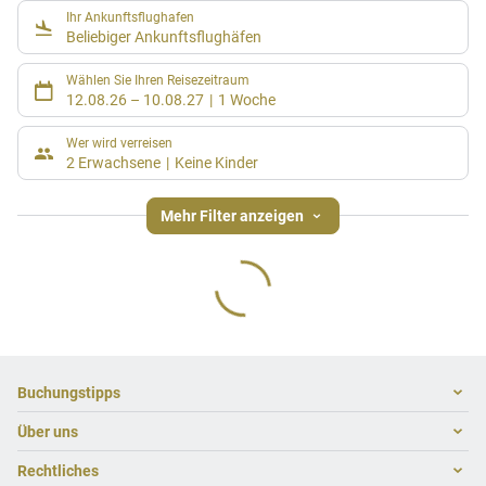
Ihr Ankunftsflughafen
Beliebiger Ankunftsflughäfen
Wählen Sie Ihren Reisezeitraum
12.08.26
–
10.08.27
1 Woche
Wer wird verreisen
2 Erwachsene
Keine Kinder
Mehr Filter anzeigen
Footer
Footer navigation
Buchungstipps
Über uns
Warum im Reisebüro buchen
Hoteltipps
Rechtliches
Kontakt