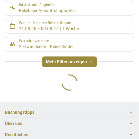
Ihr Ankunftsflughafen
Beliebiger Ankunftsflughäfen
Wählen Sie Ihren Reisezeitraum
11.08.26
–
09.08.27
1 Woche
Wer wird verreisen
2 Erwachsene
Keine Kinder
Mehr Filter anzeigen
Footer
Footer navigation
Buchungstipps
Über uns
Warum im Reisebüro buchen
Hoteltipps
Rechtliches
Kontakt