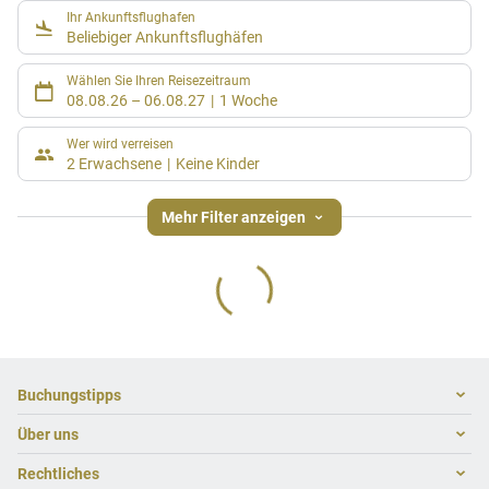
Ihr Ankunftsflughafen
Beliebiger Ankunftsflughäfen
Wählen Sie Ihren Reisezeitraum
08.08.26
–
06.08.27
1 Woche
Wer wird verreisen
2 Erwachsene
Keine Kinder
Mehr Filter anzeigen
Footer
Footer navigation
Buchungstipps
Über uns
Warum im Reisebüro buchen
Hoteltipps
Rechtliches
Kontakt